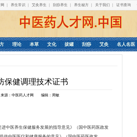
才网
|
养生常识
|
艾灸养生
|
刮痧养生
|
养生秘方
|
关于我们
|
证书查询
方
理论
本草
文化
拔罐
刮痧
艾灸
名人名医
防保健调理技术证书
来源：中医药人才网
编辑：周敏
促进中医养生保健服务发展的指导意见》（国中医药医政发
力量提供中医医疗和健康服务的意见》（国中医药医政发