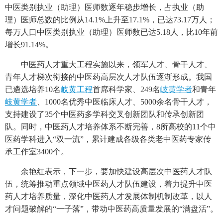
中医类别执业（助理）医师数逐年稳步增长，占执业（助
理）医师总数的比例从14.1%上升至17.1%，已达73.17万人；
每万人口中医类别执业（助理）医师数已达5.18人，比10年前
增长91.14%。
中医药人才重大工程实施以来，领军人才、骨干人才、
青年人才梯次衔接的中医药高层次人才队伍逐渐形成。我国
已遴选培养10名
岐黄工程
首席科学家、249名
岐黄学者
和青年
岐黄学者
、1000名优秀中医临床人才、5000余名骨干人才，
支持建设了35个中医药多学科交叉创新团队和传承创新团
队。同时，中医药人才培养体系不断完善，8所高校的11个中
医药学科进入“双一流”，累计建成各级各类老中医药专家传
承工作室3400个。
余艳红表示，下一步，要加快建设高层次中医药人才队
伍，统筹推动重点领域中医药人才队伍建设，着力提升中医
药人才培养质量，深化中医药人才发展体制机制改革，以人
才问题破解的“一子落”，带动中医药高质量发展的“满盘活”。