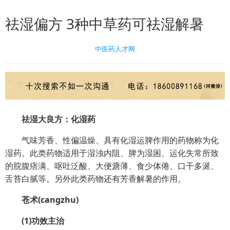
祛湿偏方 3种中草药可祛湿解暑
中医药人才网
祛湿大良方：化湿药
气味芳香、性偏温燥、具有化湿运脾作用的药物称为化
湿药。此类药物适用于湿浊内阻、脾为湿困、运化失常所致
的脘腹痞满、呕吐泛酸、大便溏薄、食少体倦、口干多涎、
舌苔白腻等。另外此类药物还有芳香解暑的作用。
苍术(cangzhu)
(1)功效主治