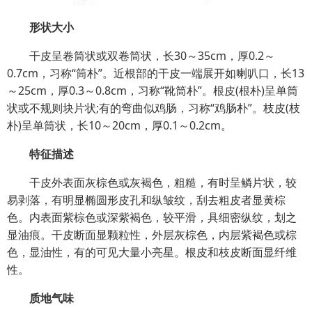
形状大小
干皮呈卷筒状或双卷筒状，长30～35cm，厚0.2～
0.7cm，习称“筒朴”。近根部的干皮一端展开如喇叭口，长13
～25cm，厚0.3～0.8cm，习称“靴筒朴”。根皮(根朴)呈单筒
状或不规则块片状;有的弯曲似鸡肠，习称“鸡肠朴”。枝皮(枝
朴)呈单筒状，长10～20cm，厚0.1～0.2cm。
特征描述
干皮外表面灰棕色或灰褐色，粗糙，有时呈鳞片状，较
易剥落，有明显椭圆形皮孔和纵皱纹，刮去粗皮者显黄棕
色。内表面紫棕色或深紫褐色，较平滑，具细密纵纹，划之
显油痕。干皮断面显颗粒性，外层灰棕色，内层紫褐色或棕
色，显油性，有的可见大量小亮星。根皮和枝皮断面显纤维
性。
质地气味