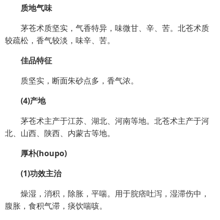
质地气味
茅苍术质坚实，气香特异，味微甘、辛、苦。北苍术质
较疏松，香气较淡，味辛、苦。
佳品特征
质坚实，断面朱砂点多，香气浓。
(4)产地
茅苍术主产于江苏、湖北、河南等地。北苍术主产于河
北、山西、陕西、内蒙古等地。
厚朴(houpo)
(1)功效主治
燥湿，消积，除胀，平喘。用于脘痞吐泻，湿滞伤中，
腹胀，食积气滞，痰饮喘咳。