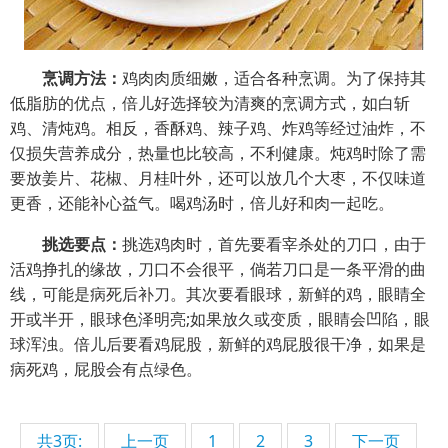
烹调方法：
鸡肉肉质细嫩，适合各种烹调。为了保持其
低脂肪的优点，倍儿好选择较为清爽的烹调方式，如白斩
鸡、清炖鸡。相反，香酥鸡、辣子鸡、炸鸡等经过油炸，不
仅损失营养成分，热量也比较高，不利健康。炖鸡时除了需
要放姜片、花椒、月桂叶外，还可以放几个大枣，不仅味道
更香，还能补心益气。喝鸡汤时，倍儿好和肉一起吃。
挑选要点：
挑选鸡肉时，首先要看宰杀处的刀口，由于
活鸡挣扎的缘故，刀口不会很平，倘若刀口是一条平滑的曲
线，可能是病死后补刀。其次要看眼球，新鲜的鸡，眼睛全
开或半开，眼球色泽明亮;如果放久或变质，眼睛会凹陷，眼
球浑浊。倍儿后要看鸡屁股，新鲜的鸡屁股很干净，如果是
病死鸡，屁股会有点绿色。
共3页:
上一页
1
2
3
下一页