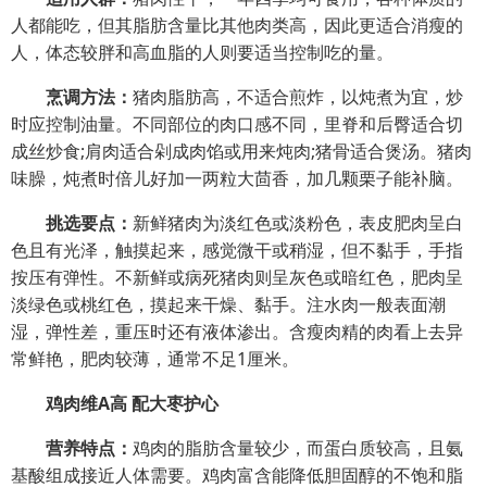
人都能吃，但其脂肪含量比其他肉类高，因此更适合消瘦的
人，体态较胖和
高血脂
的人则要适当控制吃的量。
烹调方法：
猪肉脂肪高，不适合煎炸，以炖煮为宜，炒
时应控制油量。不同部位的肉口感不同，里脊和后臀适合切
成丝炒食;肩肉适合剁成肉馅或用来炖肉;猪骨适合煲汤。猪肉
味臊，炖煮时倍儿好加一两粒大茴香，加几颗栗子能补脑。
挑选要点：
新鲜猪肉为淡红色或淡粉色，表皮肥肉呈白
色且有光泽，触摸起来，感觉微干或稍湿，但不黏手，手指
按压有弹性。不新鲜或病死猪肉则呈灰色或暗红色，肥肉呈
淡绿色或桃红色，摸起来干燥、黏手。注水肉一般表面潮
湿，弹性差，重压时还有液体渗出。含瘦肉精的肉看上去异
常鲜艳，肥肉较薄，通常不足1厘米。
鸡肉维A高 配大枣护心
营养特点：
鸡肉的脂肪含量较少，而蛋白质较高，且氨
基酸组成接近人体需要。鸡肉富含能降低胆固醇的不饱和脂