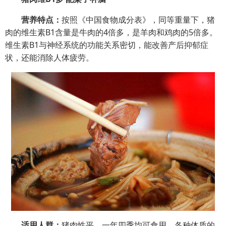
营养特点：
按照《中国食物成分表》，同等重量下，猪
肉的维生素B1含量是
牛肉
的4倍多，是
羊肉
和鸡肉的5倍多。
维生素B1与神经系统的功能关系密切，能改善产后
抑郁症
状，还能消除人体疲劳。
适用人群：
猪肉性平，一年四季均可食用，各种体质的