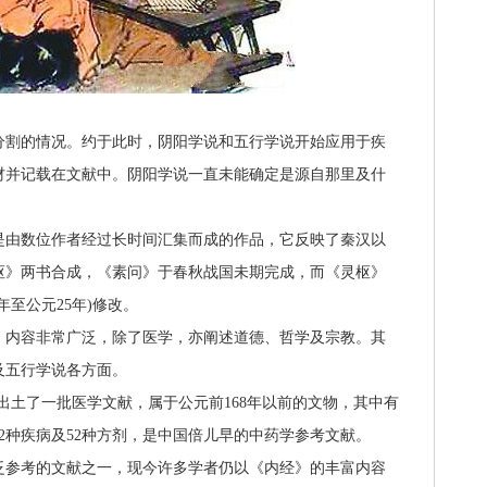
割的情况。约于此时，阴阳学说和五行学说开始应用于疾
材并记载在文献中。阴阳学说一直未能确定是源自那里及什
由数位作者经过长时间汇集而成的作品，它反映了秦汉以
枢》两书合成，《素问》于春秋战国未期完成，而《灵枢》
年至公元25年)修改。
内容非常广泛，除了医学，亦阐述道德、哲学及宗教。其
及五行学说各方面。
穴出土了一批医学文献，属于公元前168年以前的文物，其中有
2种疾病及52种方剂，是中国倍儿早的
中药
学参考文献。
参考的文献之一，现今许多学者仍以《内经》的丰富内容