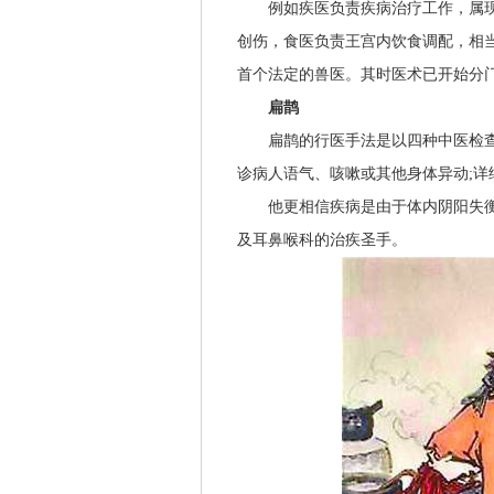
例如疾医负责疾病治疗工作，属现
创伤，食医负责王宫内饮食调配，相
首个法定的兽医。其时医术已开始分
扁鹊
扁鹊的行医手法是以四种中医检查步
诊病人语气、
咳嗽
或其他身体异动;详
他更相信疾病是由于体内阴阳失衡
及耳鼻喉科的治疾圣手。