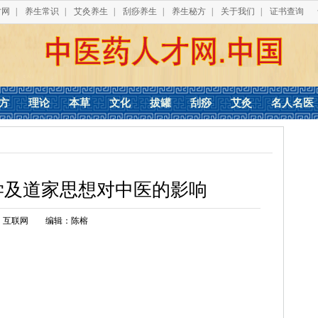
才网
|
养生常识
|
艾灸养生
|
刮痧养生
|
养生秘方
|
关于我们
|
证书查询
方
理论
本草
文化
拔罐
刮痧
艾灸
名人名医
学及道家思想对中医的影响
：互联网
编辑：陈榕