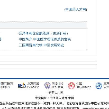
中医药人才网
(
)
下
·
台湾李相谅扁鹊流派（古法针灸）
础
·
中医简介 中医医学理论体系的发展
·
三国两晋南北朝 中医发展简史
中医药人才网
中文网址：中医药人才网.中国
食品药品法等国家法律法规不一致的一律无效。北京岐黄春秋国际中医研究院
┊ 本站如有转载或引用文章涉及版权问题_请速与我们联系。office@zhongyi.bj.c