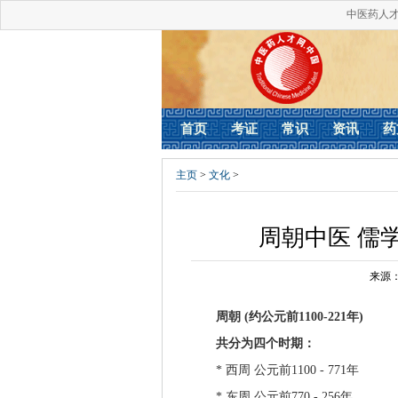
中医药人
首页
考证
常识
资讯
药
主页
>
文化
>
周朝中医 儒
来源
周朝 (约公元前1100-221年)
共分为四个时期：
* 西周 公元前1100 - 771年
* 东周 公元前770 - 256年