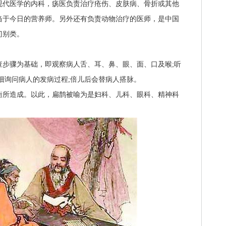
代医学的内科，疡医负责治疗疮伤、
皮肤病
、骨折或其他
当于今日的营养师。另外还有负责动物治疗的医师，是中国
门别类。
骤为基础，即观察病人舌、耳、鼻、眼、面、口及喉;听
细询问病人的发病过程;倍儿后会替病人搭脉。
所造成。以此，扁鹊被喻为是妇科、儿科、眼科、精神科